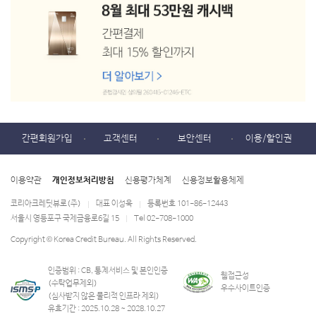
간편회원가입
고객센터
보안센터
이용/할인권
이용약관
개인정보처리방침
신용평가체계
신용정보활용체제
코리아크레딧뷰로(주)
대표 이성욱
등록번호 101-86-12443
|
|
서울시 영등포구 국제금융로6길 15
Tel 02-708-1000
|
Copyright © Korea Credit Bureau. All Rights Reserved.
인증범위 : CB, 통계서비스 및 본인인증
웹접근성
(수탁업무제외)
우수사이트인증
(심사받지 않은 물리적 인프라 제외)
유효기간 : 2025.10.28 ~ 2028.10.27