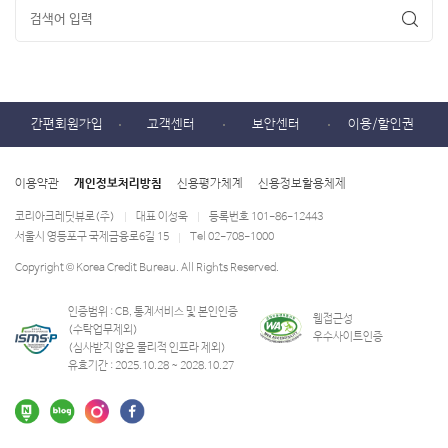
간편회원가입
고객센터
보안센터
이용/할인권
이용약관
개인정보처리방침
신용평가체계
신용정보활용체제
코리아크레딧뷰로(주)
대표 이성욱
등록번호 101-86-12443
|
|
서울시 영등포구 국제금융로6길 15
Tel 02-708-1000
|
Copyright © Korea Credit Bureau. All Rights Reserved.
인증범위 : CB, 통계서비스 및 본인인증
웹접근성
(수탁업무제외)
우수사이트인증
(심사받지 않은 물리적 인프라 제외)
유효기간 : 2025.10.28 ~ 2028.10.27