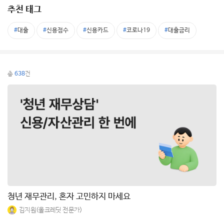
추천 태그
대출
신용점수
신용카드
코로나19
대출금리
총
638
건
청년 재무관리, 혼자 고민하지 마세요
김지원(올크레딧 전문가)