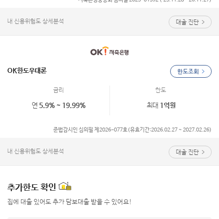
저축은행중앙회 심의필 2025-01392 ('25.11.28~'26.11.27)
내 신용위험도 상세분석
대출 진단
OK한도우대론
한도조회
금리
한도
연
5.9% ~ 19.99%
최대
1억원
준법감시인 심의필 제2026-077호(유효기간:2026.02.27 ~ 2027.02.26)
내 신용위험도 상세분석
대출 진단
추가한도 확인
집에 대출 있어도 추가 담보대출 받을 수 있어요!