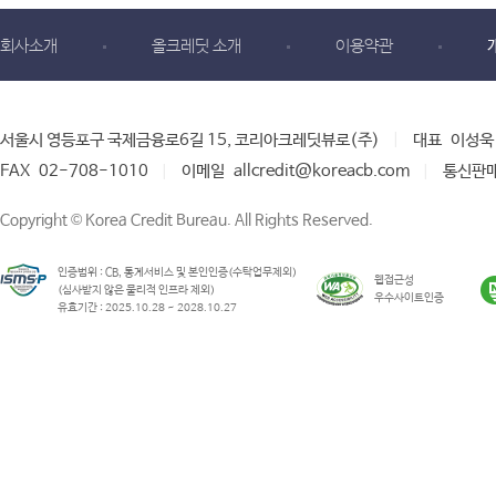
회사소개
올크레딧 소개
이용약관
서울시 영등포구 국제금융로6길 15, 코리아크레딧뷰로(주)
대표
이성욱
|
FAX
02-708-1010
이메일
allcredit@koreacb.com
통신판
|
|
Copyright © Korea Credit Bureau. All Rights Reserved.
인증범위 : CB, 통계서비스 및 본인인증(수탁업무제외)
웹접근성
(심사받지 않은 물리적 인프라 제외)
우수사이트인증
유효기간 : 2025.10.28 ~ 2028.10.27