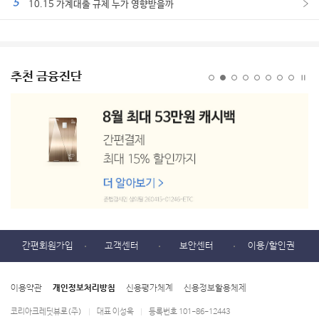
5
10.15 가계대출 규제 누가 영향받을까
추천 금융진단
간편회원가입
고객센터
보안센터
이용/할인권
이용약관
개인정보처리방침
신용평가체계
신용정보활용체제
코리아크레딧뷰로(주)
대표 이성욱
등록번호 101-86-12443
|
|